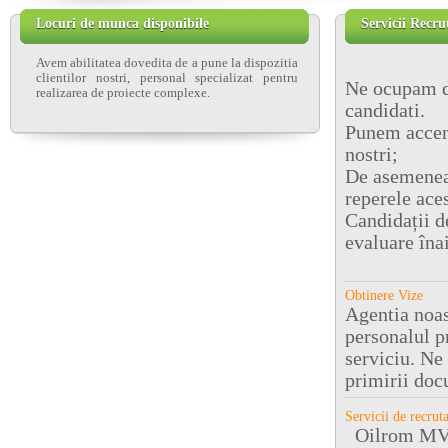
Locuri de munca disponibile
Servicii Recru
Avem abilitatea dovedita de a pune la dispozitia
clientilor nostri,
personal specializat
pentru
Ne ocupam de
realizarea de proiecte complexe.
candidati.
Punem accent
nostri;
De asemenea 
reperele aces
Candidații de
evaluare înai
Obtinere Vize
Agentia noas
personalul pr
serviciu. Ne
primirii doc
Servicii de recrut
Oilrom MV of