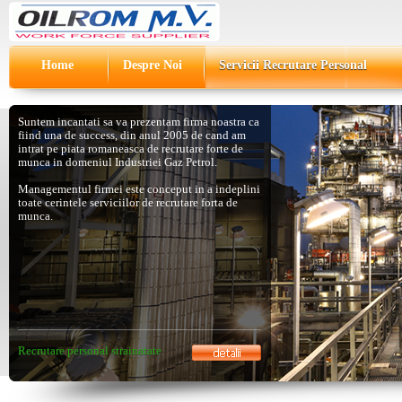
Home
Despre Noi
Servicii Recrutare Personal
Suntem incantati sa va prezentam firma noastra ca
fiind una de success, din anul 2005 de cand am
intrat pe piata romaneasca de recrutare forte de
munca in domeniul Industriei Gaz Petrol.
Managementul firmei este conceput in a indeplini
toate cerintele serviciilor de recrutare forta de
munca.
Recrutare personal strainatate